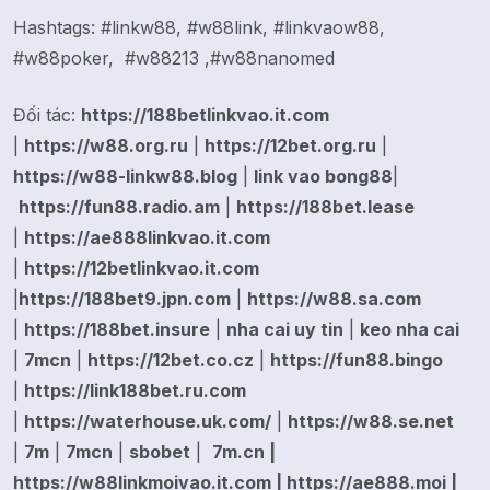
Hashtags: #linkw88, #w88link, #linkvaow88,
#w88poker, #w88213 ,#w88nanomed
Đối tác:
https://188betlinkvao.it.com
|
https://w88.org.ru
|
https://12bet.org.ru
|
https://w88-linkw88.blog
|
link vao bong88
|
https://fun88.radio.am
|
https://188bet.lease
|
https://ae888linkvao.it.com
|
https://12betlinkvao.it.com
|
https://188bet9.jpn.com
|
https://w88.sa.com
|
https://188bet.insure
|
nha cai uy tin
|
keo nha cai
|
7mcn
|
https://12bet.co.cz
|
https://fun88.bingo
|
https://link188bet.ru.com
|
https://waterhouse.uk.com/
|
https://w88.se.net
|
7m
|
7mcn
|
sbobet
|
7m.cn
|
https://w88linkmoivao.it.com
|
https://ae888.moi
|