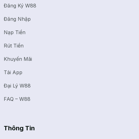
Đăng Ký W88
Đăng Nhập
Nạp Tiền
Rút Tiền
Khuyến Mãi
Tải App
Đại Lý W88
FAQ – W88
Thông Tin