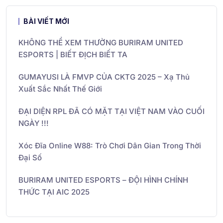
BÀI VIẾT MỚI
KHÔNG THỂ XEM THƯỜNG BURIRAM UNITED
ESPORTS | BIẾT ĐỊCH BIẾT TA
GUMAYUSI LÀ FMVP CỦA CKTG 2025 – Xạ Thủ
Xuất Sắc Nhất Thế Giới
ĐẠI DIỆN RPL ĐÃ CÓ MẶT TẠI VIỆT NAM VÀO CUỐI
NGÀY !!!
Xóc Đĩa Online W88: Trò Chơi Dân Gian Trong Thời
Đại Số
BURIRAM UNITED ESPORTS – ĐỘI HÌNH CHÍNH
THỨC TẠI AIC 2025