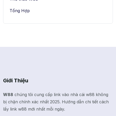
Tổng Hợp
Giới Thiệu
W88
chúng tôi cung cấp link vào nhà cái w88 không
bị chặn chính xác nhất 2025. Hướng dẫn chi tiết cách
lấy link w88 mới nhất mỗi ngày.