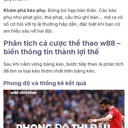
Khám phá kèo phụ:
Đừng bó hẹp bản thân. Các kèo
phụ như phạt góc, thẻ phạt, cầu thủ ghi bàn… mở ra vô
số cơ hội với tỷ lệ thưởng hấp dẫn, đặc biệt khi bạn có
am hiểu sâu về hai đội.
Phân tích cá cược thể thao w88 –
biến thông tin thành lợi thế
Sau khi nắm vững bảng kèo, bước tiếp theo là phân tích
để tìm ra loại kèo thơm nhất trên bảng kèo.
Phong độ và thống kê kết quả