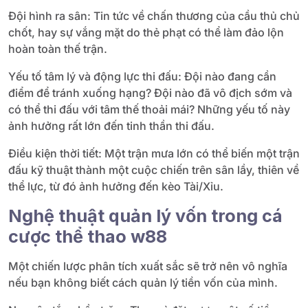
Đội hình ra sân: Tin tức về chấn thương của cầu thủ chủ
chốt, hay sự vắng mặt do thẻ phạt có thể làm đảo lộn
hoàn toàn thế trận.
Yếu tố tâm lý và động lực thi đấu: Đội nào đang cần
điểm để tránh xuống hạng? Đội nào đã vô địch sớm và
có thể thi đấu với tâm thế thoải mái? Những yếu tố này
ảnh hưởng rất lớn đến tinh thần thi đấu.
Điều kiện thời tiết: Một trận mưa lớn có thể biến một trận
đấu kỹ thuật thành một cuộc chiến trên sân lầy, thiên về
thể lực, từ đó ảnh hưởng đến kèo Tài/Xỉu.
Nghệ thuật quản lý vốn trong cá
cược thể thao w88
Một chiến lược phân tích xuất sắc sẽ trở nên vô nghĩa
nếu bạn không biết cách quản lý tiền vốn của mình.