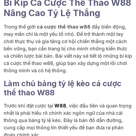
Bí Kíp Cá Cược Thể Thao W88
Nâng Cao Tỷ Lệ Thắng
Trong thế giới
cá cược thể thao w88
đầy biến động,
may mắn chỉ là một yếu tố nhỏ. Để trở thành một tay
chơi thực thụ và gia tăng cơ hội chiến thắng một cách
bền vững, bạn cần trang bị cho mình những kiến thức
và chiến lược bài bản. Bài viết này sẽ tiết lộ những bí kíp
cá cược thể thao w88, giúp bạn xây dựng một lối chơi
thông minh và có hệ thống.
Làm chủ bảng tỷ lệ kèo cá cược
thể thao W88
Trước khi đặt cược tại
W88
, việc đầu tiên và quan trọng
nhất là phải hiểu rõ chính xác ngôn ngữ của nhà cái
thông qua bảng tỷ lệ kèo. Đây là bản đồ dẫn đường,
cung cấp mọi thông tin thiết yếu để bạn đưa ra phán
đoán chính xác.