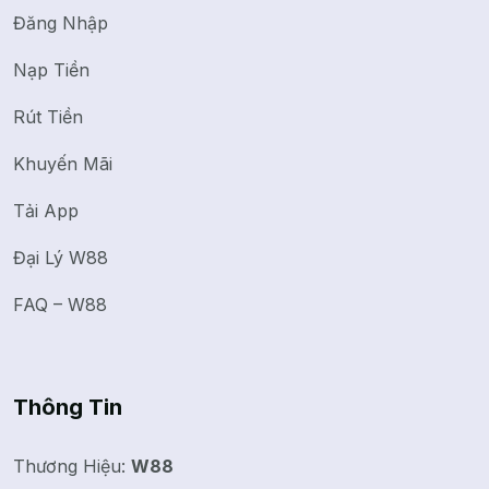
Đăng Nhập
Nạp Tiền
Rút Tiền
Khuyến Mãi
Tải App
Đại Lý W88
FAQ – W88
Thông Tin
Thương Hiệu:
W88