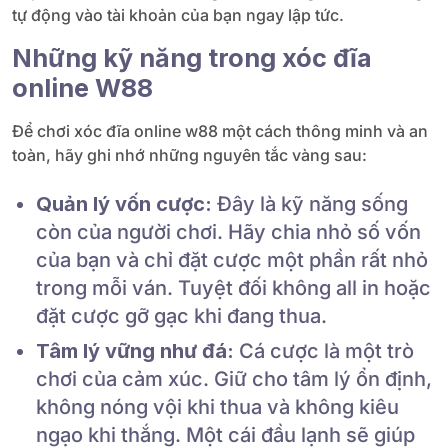
tự động vào tài khoản của bạn ngay lập tức.
Những kỹ năng trong xóc đĩa
online W88
Để chơi xóc đĩa online w88 một cách thông minh và an
toàn, hãy ghi nhớ những nguyên tắc vàng sau:
Quản lý vốn cược:
Đây là kỹ năng sống
còn của người chơi. Hãy chia nhỏ số vốn
của bạn và chỉ đặt cược một phần rất nhỏ
trong mỗi ván. Tuyệt đối không all in hoặc
đặt cược gỡ gạc khi đang thua.
Tâm lý vững như đá:
Cá cược là một trò
chơi của cảm xúc. Giữ cho tâm lý ổn định,
không nóng vội khi thua và không kiêu
ngạo khi thắng. Một cái đầu lạnh sẽ giúp