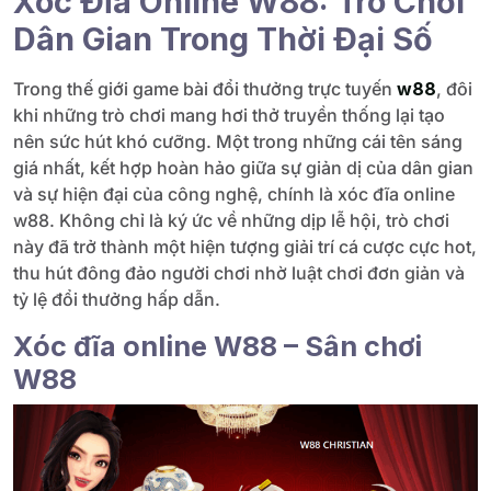
Xóc Đĩa Online W88: Trò Chơi
Dân Gian Trong Thời Đại Số
Trong thế giới game bài đổi thưởng trực tuyến
w88
, đôi
khi những trò chơi mang hơi thở truyền thống lại tạo
nên sức hút khó cưỡng. Một trong những cái tên sáng
giá nhất, kết hợp hoàn hảo giữa sự giản dị của dân gian
và sự hiện đại của công nghệ, chính là xóc đĩa online
w88. Không chỉ là ký ức về những dịp lễ hội, trò chơi
này đã trở thành một hiện tượng giải trí cá cược cực hot,
thu hút đông đảo người chơi nhờ luật chơi đơn giản và
tỷ lệ đổi thưởng hấp dẫn.
Xóc đĩa online W88 – Sân chơi
W88