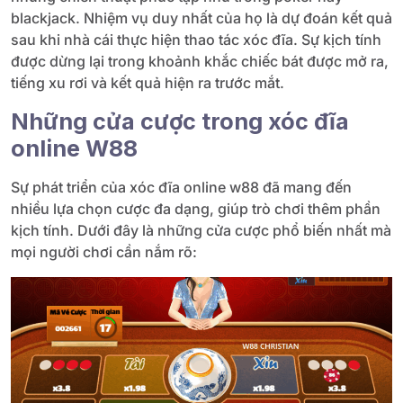
blackjack. Nhiệm vụ duy nhất của họ là dự đoán kết quả
sau khi nhà cái thực hiện thao tác xóc đĩa. Sự kịch tính
được dừng lại trong khoảnh khắc chiếc bát được mở ra,
tiếng xu rơi và kết quả hiện ra trước mắt.
Những cửa cược trong xóc đĩa
online W88
Sự phát triển của xóc đĩa online w88 đã mang đến
nhiều lựa chọn cược đa dạng, giúp trò chơi thêm phần
kịch tính. Dưới đây là những cửa cược phổ biến nhất mà
mọi người chơi cần nắm rõ: