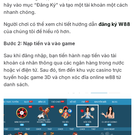
hãy vào mục “Đăng Ký” và tạo một tài khoản một cách
nhanh chóng.
Người chơi có thể xem chi tiết hướng dẫn
đăng ký W88
của chúng tôi để hiểu rõ hơn.
Bước 2: Nạp tiền và vào game
Sau khi đăng nhập, bạn tiến hành nạp tiền vào tài
khoản cá nhân thông qua các ngân hàng trong nước
hoặc ví điện tử. Sau đó, tìm đến khu vực casino trực
tuyến hoặc game 3D và chọn xóc đĩa online w88 từ
danh sách.