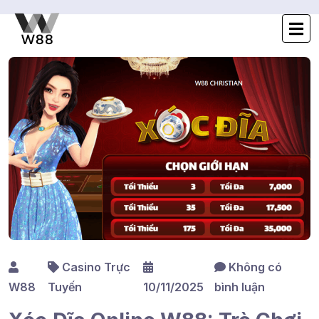
Casino Trực
Không có
W88
Tuyến
10/11/2025
bình luận