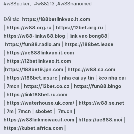
#w88poker, #w88213 ,#w88nanomed
Đối tác:
https://188betlinkvao.it.com
|
https://w88.org.ru
|
https://12bet.org.ru
|
https://w88-linkw88.blog
|
link vao bong88
|
https://fun88.radio.am
|
https://188bet.lease
|
https://ae888linkvao.it.com
|
https://12betlinkvao.it.com
|
https://188bet9.jpn.com
|
https://w88.sa.com
|
https://188bet.insure
|
nha cai uy tin
|
keo nha cai
|
7mcn
|
https://12bet.co.cz
|
https://fun88.bingo
|
https://link188bet.ru.com
|
https://waterhouse.uk.com/
|
https://w88.se.net
|
7m
|
7mcn
|
sbobet
|
7m.cn
|
https://w88linkmoivao.it.com
|
https://ae888.moi
|
https://kubet.africa.com
|