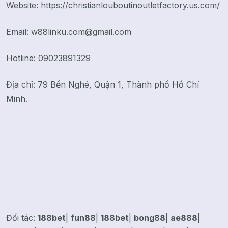
Website:
https://christianlouboutinoutletfactory.us.com/
Email:
w88linku.com@gmail.com
Hotline: 09023891329
Địa chỉ: 79 Bến Nghé, Quận 1, Thành phố Hồ Chí
Minh.
Đối tác:
188bet
|
fun88
|
188bet
|
bong88
|
ae888
|